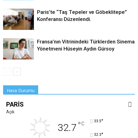
Paris’te “Taş Tepeler ve Göbeklitepe”
Konferansı Düzenlendi.
Fransa’nın Vitrinindeki Türklerden Sinema
Yönetmeni Hüseyin Aydın Gürsoy
Hava Durumu
PARIS
Açık
°
33.5
°
C
32.7
°
32.3