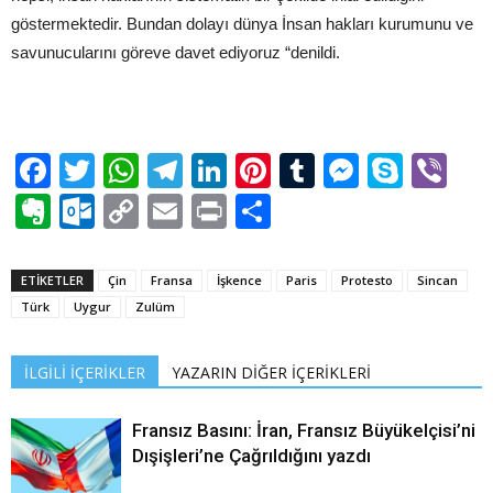
göstermektedir. Bundan dolayı dünya İnsan hakları kurumunu ve
savunucularını göreve davet ediyoruz “denildi.
Facebook
Twitter
WhatsApp
Telegram
LinkedIn
Pinterest
Tumblr
Messen
Skyp
Vi
Evernote
Outlook.com
Copy
Email
Print
Share
Link
ETİKETLER
Çin
Fransa
İşkence
Paris
Protesto
Sincan
Türk
Uygur
Zulüm
İLGİLİ İÇERİKLER
YAZARIN DİĞER İÇERİKLERİ
Fransız Basını: İran, Fransız Büyükelçisi’ni
Dışişleri’ne Çağrıldığını yazdı