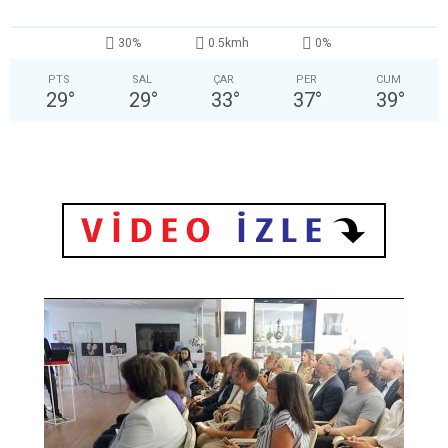
30%
0.5kmh
0%
PTS
SAL
ÇAR
PER
CUM
29
°
29
°
33
°
37
°
39
°