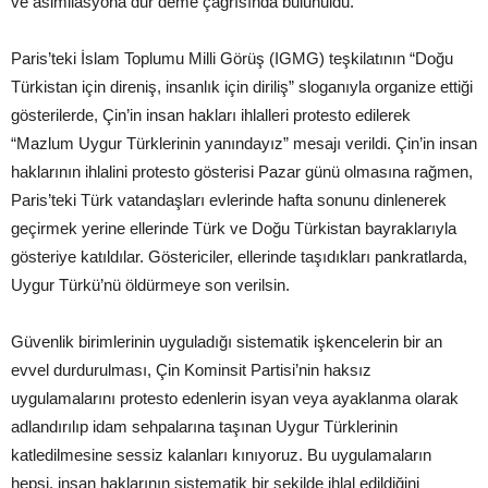
ve asimilasyona dur deme çağrısında bulunuldu.
Paris’teki İslam Toplumu Milli Görüş (IGMG) teşkilatının “Doğu
Türkistan için direniş, insanlık için diriliş” sloganıyla organize ettiği
gösterilerde, Çin’in insan hakları ihlalleri protesto edilerek
“Mazlum Uygur Türklerinin yanındayız” mesajı verildi. Çin’in insan
haklarının ihlalini protesto gösterisi Pazar günü olmasına rağmen,
Paris’teki Türk vatandaşları evlerinde hafta sonunu dinlenerek
geçirmek yerine ellerinde Türk ve Doğu Türkistan bayraklarıyla
gösteriye katıldılar. Göstericiler, ellerinde taşıdıkları pankratlarda,
Uygur Türkü’nü öldürmeye son verilsin.
Güvenlik birimlerinin uyguladığı sistematik işkencelerin bir an
evvel durdurulması, Çin Kominsit Partisi’nin haksız
uygulamalarını protesto edenlerin isyan veya ayaklanma olarak
adlandırılıp idam sehpalarına taşınan Uygur Türklerinin
katledilmesine sessiz kalanları kınıyoruz. Bu uygulamaların
hepsi, insan haklarının sistematik bir şekilde ihlal edildiğini