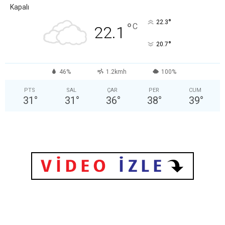
Kapalı
°
22.3
°
C
22.1
°
20.7
46%
1.2kmh
100%
PTS
SAL
ÇAR
PER
CUM
31
°
31
°
36
°
38
°
39
°