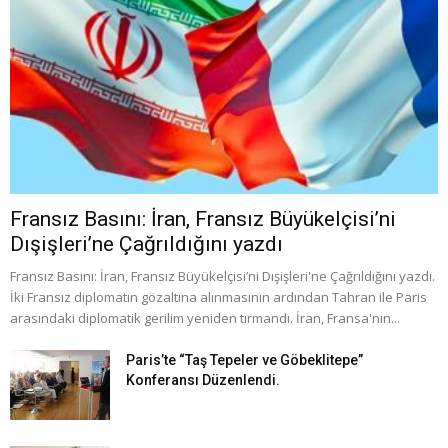
Fransız Basını: İran, Fransız Büyükelçisi’ni
Dışişleri’ne Çağrıldığını yazdı
Fransız Basını: İran, Fransız Büyükelçisi’ni Dışişleri'ne Çağrıldığını yazdı.
İki Fransız diplomatın gözaltına alınmasının ardından Tahran ile Paris
arasındaki diplomatik gerilim yeniden tırmandı. İran, Fransa'nın...
Paris’te “Taş Tepeler ve Göbeklitepe”
Konferansı Düzenlendi.