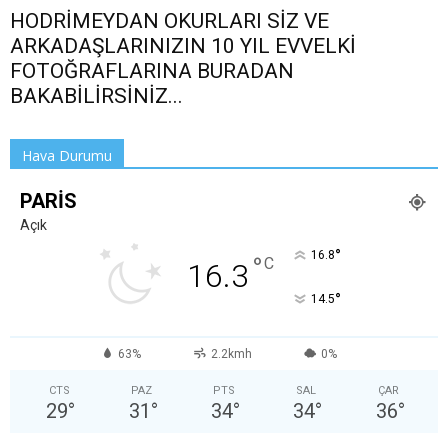
HODRİMEYDAN OKURLARI SİZ VE
ARKADAŞLARINIZIN 10 YIL EVVELKİ
FOTOĞRAFLARINA BURADAN
BAKABİLİRSİNİZ...
Hava Durumu
PARIS
Açık
°
16.8
°
C
16.3
°
14.5
63%
2.2kmh
0%
CTS
PAZ
PTS
SAL
ÇAR
29
°
31
°
34
°
34
°
36
°