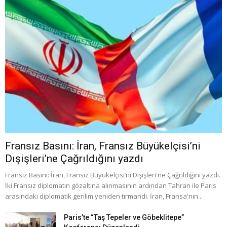
Fransız Basını: İran, Fransız Büyükelçisi’ni
Dışişleri’ne Çağrıldığını yazdı
Fransız Basını: İran, Fransız Büyükelçisi’ni Dışişleri'ne Çağrıldığını yazdı.
İki Fransız diplomatın gözaltına alınmasının ardından Tahran ile Paris
arasındaki diplomatik gerilim yeniden tırmandı. İran, Fransa'nın...
Paris’te “Taş Tepeler ve Göbeklitepe”