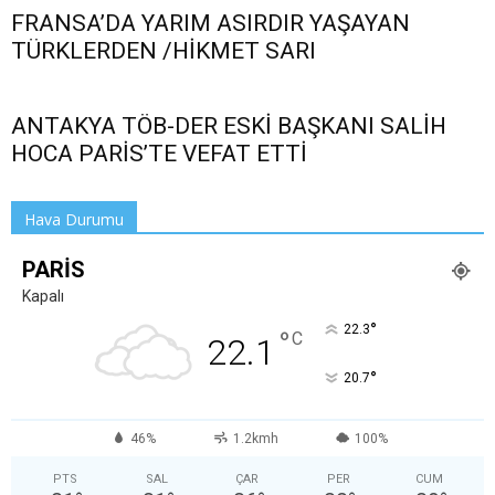
FRANSA’DA YARIM ASIRDIR YAŞAYAN
TÜRKLERDEN /HİKMET SARI
ANTAKYA TÖB-DER ESKİ BAŞKANI SALİH
HOCA PARİS’TE VEFAT ETTİ
Hava Durumu
PARIS
Kapalı
°
22.3
°
C
22.1
°
20.7
46%
1.2kmh
100%
PTS
SAL
ÇAR
PER
CUM