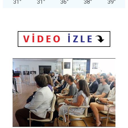
31
°
31
°
36
°
38
°
39
°