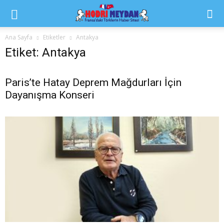
Ana Sayfa
Etiketler
Antakya
Etiket: Antakya
Paris’te Hatay Deprem Mağdurları İçin
Dayanışma Konseri