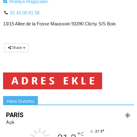
Mobilya Mağazaları
01 43 00 81 58
13/15 Allee de la Fosse Maussoin 93390 Clichy S/S Bois
Share
Hava Durumu
PARIS
Açık
°
21.9
°
C