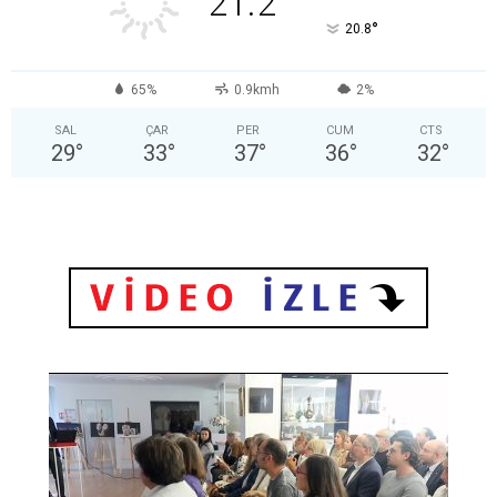
21.2
°
20.8
65%
0.9kmh
2%
SAL
ÇAR
PER
CUM
CTS
29
°
33
°
37
°
36
°
32
°