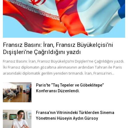
Fransız Basını: İran, Fransız Büyükelçisi’ni
Dışişleri’ne Çağrıldığını yazdı
Fransız Basını: İran, Fransız Büyükelçisi’ni Dışişleri'ne Çağrıldığını yazdı.
İki Fransız diplomatın gözaltına alınmasının ardından Tahran ile Paris
arasındaki diplomatik gerilim yeniden tırmandı. İran, Fransa'nın...
Paris’te “Taş Tepeler ve Göbeklitepe”
Konferansı Düzenlendi.
Fransa’nın Vitrinindeki Türklerden Sinema
Yönetmeni Hüseyin Aydın Gürsoy