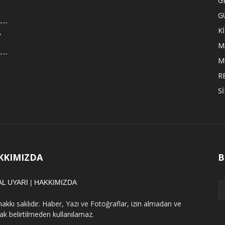
G
G
K
,
M
M
R
S
KKIMIZDA
B
AL UYARI
|
HAKKIMIZDA
hakkı saklıdır. Haber, Yazı ve Fotoğraflar, izin almadan ve
ak belirtilmeden kullanılamaz.