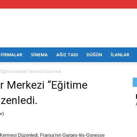
FİRMALAR
SİNEMA
AĞIZ TADI
DÜĞÜN
İLANLAR
i “Eğitime Destek” Kermesi Düzenledi.
ür Merkezi “Eğitime
zenledi.
r)
” Kermesi Düzenledi. Fransa’nın Garges-lès-Gonesse