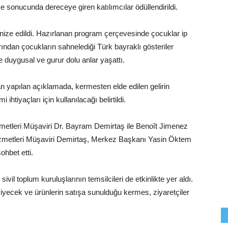
e sonucunda dereceye giren katılımcılar ödüllendirildi.
ganize edildi. Hazırlanan program çerçevesinde çocuklar ip
ından çocukların sahnelediği Türk bayraklı gösteriler
ere duygusal ve gurur dolu anlar yaşattı.
an yapılan açıklamada, kermesten elde edilen gelirin
htiyaçları için kullanılacağı belirtildi.
metleri Müşaviri Dr. Bayram Demirtaş ile Benoît Jimenez
izmetleri Müşaviri Demirtaş, Merkez Başkanı Yasin Öktem
sohbet etti.
ivil toplum kuruluşlarının temsilcileri de etkinlikte yer aldı.
 yiyecek ve ürünlerin satışa sunulduğu kermes, ziyaretçiler