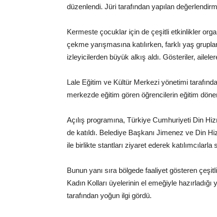
düzenlendi. Jüri tarafından yapılan değerlendirm
Kermeste çocuklar için de çeşitli etkinlikler or
çekme yarışmasına katılırken, farklı yaş gruplar
izleyicilerden büyük alkış aldı. Gösteriler, ailel
Lale Eğitim ve Kültür Merkezi yönetimi tarafınd
merkezde eğitim gören öğrencilerin eğitim dönemi i
Açılış programına, Türkiye Cumhuriyeti Din Hiz
de katıldı. Belediye Başkanı Jimenez ve Din H
ile birlikte stantları ziyaret ederek katılımcılarla 
Bunun yanı sıra bölgede faaliyet gösteren çeşitli s
Kadın Kolları üyelerinin el emeğiyle hazırladığı
tarafından yoğun ilgi gördü.