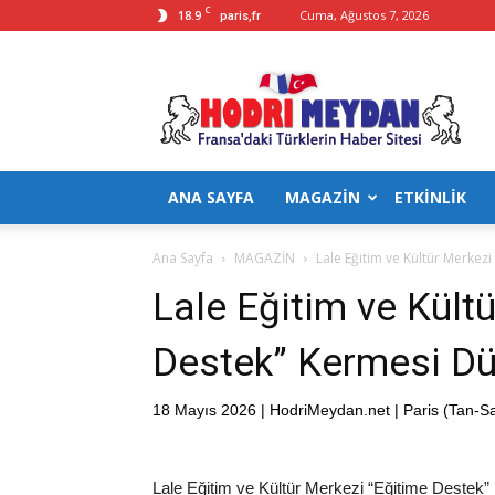
C
18.9
Cuma, Ağustos 7, 2026
paris,fr
Hodrimeydan
ANA SAYFA
MAGAZİN
ETKİNLİK
Ana Sayfa
MAGAZİN
Lale Eğitim ve Kültür Merkez
Lale Eğitim ve Kült
Destek” Kermesi Dü
18 Mayıs 2026 | HodriMeydan.net | Paris (Tan-Sa
Lale Eğitim ve Kültür Merkezi “Eğitime Destek