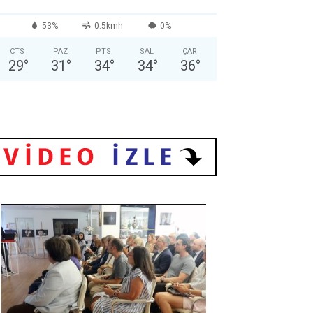
53%
0.5kmh
0%
CTS
PAZ
PTS
SAL
ÇAR
29
°
31
°
34
°
34
°
36
°