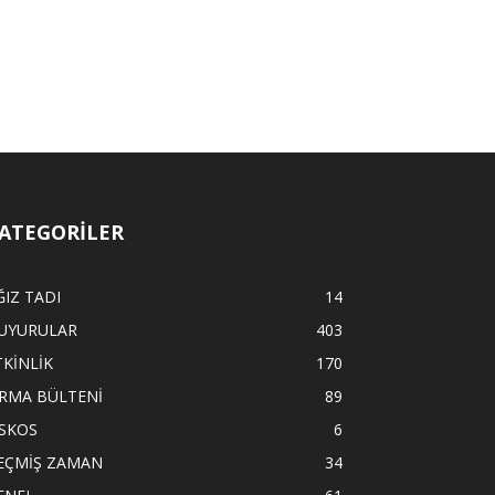
ATEGORİLER
ĞIZ TADI
14
UYURULAR
403
TKİNLİK
170
İRMA BÜLTENİ
89
İSKOS
6
EÇMİŞ ZAMAN
34