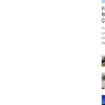
F
B
Ç
Fr
Ça
al
di