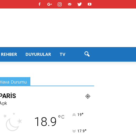
REHBER
DUYURULAR
TV
Hava Durumu
PARIS
Açık
°
19
°
C
18.9
°
17.9