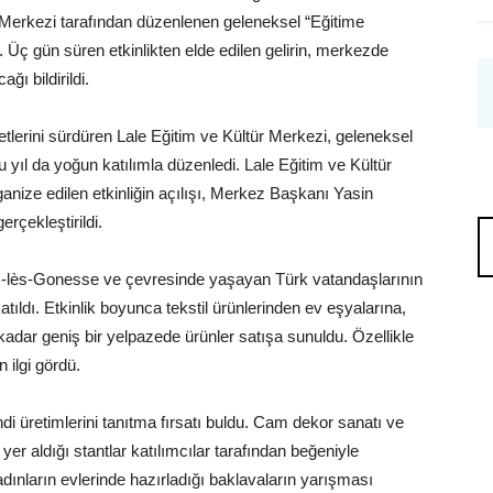
r Merkezi tarafından düzenlenen geleneksel “Eğitime
. Üç gün süren etkinlikten elde edilen gelirin, merkezde
ağı bildirildi.
lerini sürdüren Lale Eğitim ve Kültür Merkezi, geleneksel
u yıl da yoğun katılımla düzenledi. Lale Eğitim ve Kültür
ganize edilen etkinliğin açılışı, Merkez Başkanı Yasin
rçekleştirildi.
lès-Gonesse ve çevresinde yaşayan Türk vatandaşlarının
atıldı. Etkinlik boyunca tekstil ürünlerinden ev eşyalarına,
kadar geniş bir yelpazede ürünler satışa sunuldu. Özellikle
 ilgi gördü.
i üretimlerini tanıtma fırsatı buldu. Cam dekor sanatı ve
yer aldığı stantlar katılımcılar tarafından beğeniyle
ınların evlerinde hazırladığı baklavaların yarışması