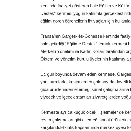
kentinde faaliyet gösteren Lale Eğitim ve Kültü
Destek” kermesi yoğun katılımla gerçekleştirildi
eğitim gören öğrencilerin ihtiyaçları için kullanılac
Fransa’nın Garges-lès-Gonesse kentinde faaliyet
hale getirdiği “Eğitime Destek” temalı kermesi b
Merkezi Yönetimi ile Kadın Kolları tarafından or
Öktem ve yönetim kurulu üyelerinin katılımıyla ge
Üç gün boyunca devam eden kermese, Garges-
yanı sıra farklı kesimlerden çok sayıda davetli k
gıda ürünlerinden el emeği sanat çalışmalarına 
yiyecek ve içecek stantları ziyaretçilerden yoğun
Kermeste ayrıca küçük ölçekli işletmeler de kend
resim çalışmaları gibi el emeği sanat ürünlerinin 
karşılandı.Etkinlik kapsamında merkez üyesi kad