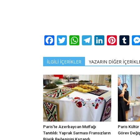
Facebook
Twitter
WhatsApp
Telegram
LinkedI
Pinte
Tu
İLGİLİ İÇERİKLER
YAZARIN DİĞER İÇERİKL
Paris’te Azerbaycan Mutfağı
Paris Kültür
Tanıtıldı: Yaprak Sarması Fransızların
Görev Değiş
Büyük Beğenisini Kazandı