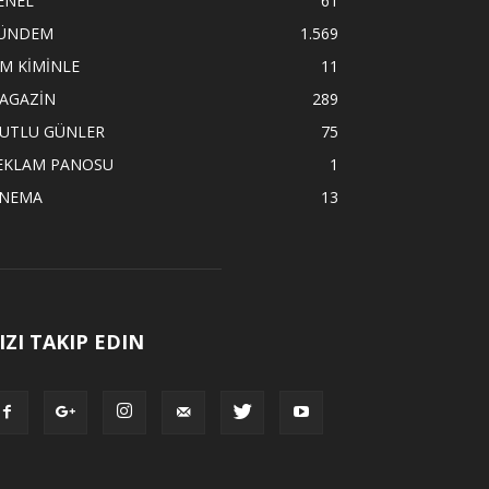
ENEL
61
ÜNDEM
1.569
İM KİMİNLE
11
AGAZİN
289
UTLU GÜNLER
75
EKLAM PANOSU
1
İNEMA
13
IZI TAKIP EDIN