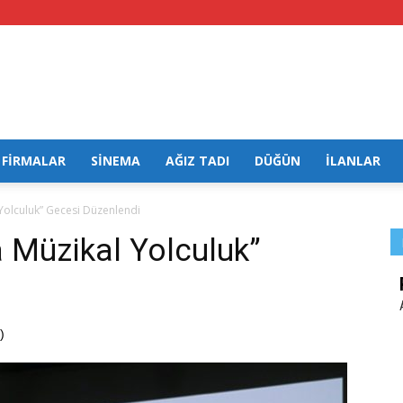
FİRMALAR
SİNEMA
AĞIZ TADI
DÜĞÜN
İLANLAR
 Yolculuk” Gecesi Düzenlendi
a Müzikal Yolculuk”
)