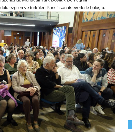
olu ezgileri ve türküleri Parisli sanatseverlerle buluştu.