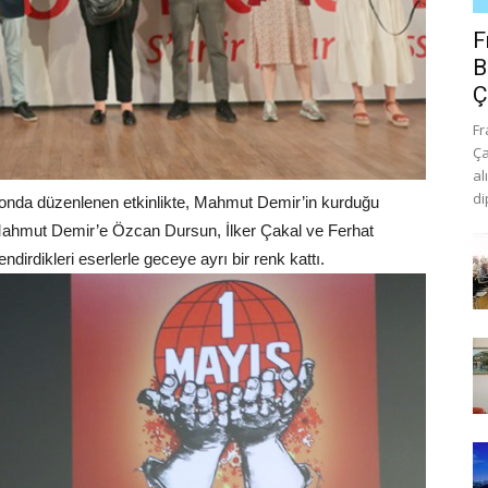
F
B
Ç
Fr
Ça
al
di
alonda düzenlenen etkinlikte, Mahmut Demir’in kurduğu
Mahmut Demir’e Özcan Dursun, İlker Çakal ve Ferhat
endirdikleri eserlerle geceye ayrı bir renk kattı.