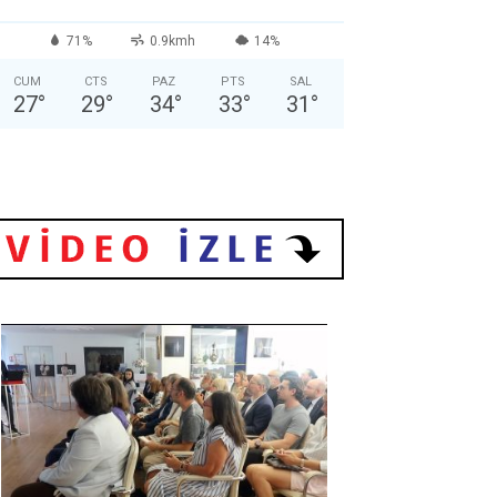
71%
0.9kmh
14%
CUM
CTS
PAZ
PTS
SAL
27
°
29
°
34
°
33
°
31
°