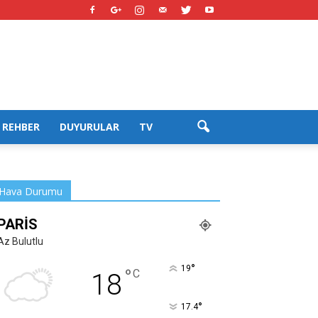
REHBER
DUYURULAR
TV
Hava Durumu
PARIS
Az Bulutlu
°
19
°
C
18
°
17.4