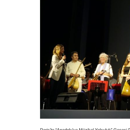
Paris’te “Anadolu’ya Müzikal Yolculuk” Gecesi 