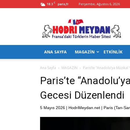
C
18.3
Perşembe, Ağustos 6, 2026
paris,fr
Hodrimeydan
ANA SAYFA
MAGAZİN
ETKİNLİK
Ana Sayfa
MAGAZİN
Paris’te “Anadolu’ya Müzikal
Paris’te “Anadolu’y
Gecesi Düzenlendi
5 Mayıs 2026 | HodriMeydan.net | Paris (Tan-Sar