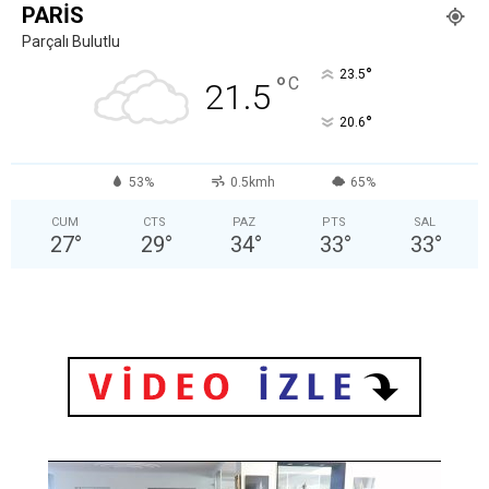
PARIS
Parçalı Bulutlu
°
23.5
°
C
21.5
°
20.6
53%
0.5kmh
65%
CUM
CTS
PAZ
PTS
SAL
27
°
29
°
34
°
33
°
33
°