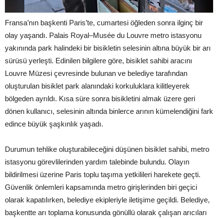
Fransa’nın başkenti Paris’te, cumartesi öğleden sonra ilginç bir
olay yaşandı. Palais Royal–Musée du Louvre metro istasyonu
yakınında park halindeki bir bisikletin selesinin altına büyük bir arı
sürüsü yerleşti. Edinilen bilgilere göre, bisiklet sahibi aracını
Louvre Müzesi çevresinde bulunan ve belediye tarafından
oluşturulan bisiklet park alanındaki korkuluklara kilitleyerek
bölgeden ayrıldı. Kısa süre sonra bisikletini almak üzere geri
dönen kullanıcı, selesinin altında binlerce arının kümelendiğini fark
edince büyük şaşkınlık yaşadı.
Durumun tehlike oluşturabileceğini düşünen bisiklet sahibi, metro
istasyonu görevlilerinden yardım talebinde bulundu. Olayın
bildirilmesi üzerine Paris toplu taşıma yetkilileri harekete geçti.
Güvenlik önlemleri kapsamında metro girişlerinden biri geçici
olarak kapatılırken, belediye ekipleriyle iletişime geçildi. Belediye,
başkentte arı toplama konusunda gönüllü olarak çalışan arıcıları