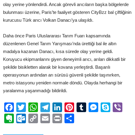
olay yerine yönlendirdi. Ancak görevli arıcıların başka bölgelerde
bulunması üzerine, Paris’te faaliyet gösteren CityBzz bal çiftliğinin
kurucusu Türk arıcı Volkan Danacı’ya ulaşıldı.
Daha önce Paris Uluslararası Tarım Fuarı kapsamında
düzenlenen Genel Tarım Yarışması’nda ürettiği bal ile altın
madalya kazanan Danacı, kısa sürede olay yerine geldi.
Koruyucu ekipmanlarını giyen deneyimli arıcı, arıları dikkatli bir
şekilde bisikletten alarak bir kovana yerleştirdi. Başarılı
operasyonun ardından arı sürüsü güvenli şekilde taşınırken,
metro istasyonu yeniden normale döndü. Olayda herhangi bir
yaralanma yaşanmadığı bildirildi.
Facebook
Twitter
WhatsApp
Telegram
LinkedIn
Pinterest
Tumblr
Messen
Skyp
Vi
Evernote
Outlook.com
Copy
Email
Print
Share
Link