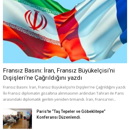
Fransız Basını: İran, Fransız Büyükelçisi’ni
Dışişleri’ne Çağrıldığını yazdı
Fransız Basını: İran, Fransız Büyükelçisi’ni Dışişleri'ne Çağrıldığını yazdı.
İki Fransız diplomatın gözaltına alınmasının ardından Tahran ile Paris
arasındaki diplomatik gerilim yeniden tırmandı. İran, Fransa'nın...
Paris’te “Taş Tepeler ve Göbeklitepe”
Konferansı Düzenlendi.