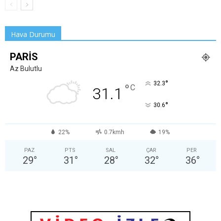
Hava Durumu
PARIS
Az Bulutlu
°
32.3
°
C
31.1
°
30.6
22%
0.7kmh
19%
PAZ
PTS
SAL
ÇAR
PER
29
°
31
°
28
°
32
°
36
°