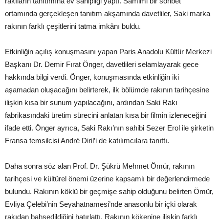
rakıların tanıtımına ev sahipliği yaptı. Samimi bir sohbet
ortamında gerçekleşen tanıtım akşamında davetliler, Saki marka
rakının farklı çeşitlerini tatma imkânı buldu.
Etkinliğin açılış konuşmasını yapan Paris Anadolu Kültür Merkezi
Başkanı Dr. Demir Fırat Önger, davetlileri selamlayarak gece
hakkında bilgi verdi. Önger, konuşmasında etkinliğin iki
aşamadan oluşacağını belirterek, ilk bölümde rakının tarihçesine
ilişkin kısa bir sunum yapılacağını, ardından Saki Rakı
fabrikasındaki üretim sürecini anlatan kısa bir filmin izleneceğini
ifade etti. Önger ayrıca, Saki Rakı’nın sahibi Sezer Erol ile şirketin
Fransa temsilcisi André Diril’i de katılımcılara tanıttı.
Daha sonra söz alan Prof. Dr. Şükrü Mehmet Ömür, rakının
tarihçesi ve kültürel önemi üzerine kapsamlı bir değerlendirmede
bulundu. Rakının köklü bir geçmişe sahip olduğunu belirten Ömür,
Evliya Çelebi’nin Seyahatnamesi’nde anasonlu bir içki olarak
rakıdan bahsedildiğini hatırlattı. Rakının kökenine ilişkin farklı