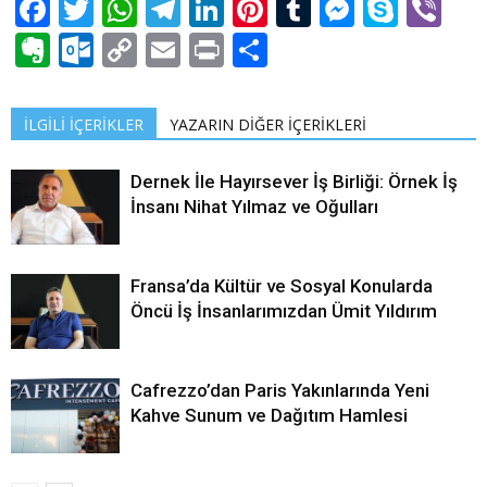
Facebook
Twitter
WhatsApp
Telegram
LinkedIn
Pinterest
Tumblr
Messen
Skyp
Vi
Evernote
Outlook.com
Copy
Email
Print
Share
Link
İLGİLİ İÇERİKLER
YAZARIN DİĞER İÇERİKLERİ
Dernek İle Hayırsever İş Birliği: Örnek İş
İnsanı Nihat Yılmaz ve Oğulları
Fransa’da Kültür ve Sosyal Konularda
Öncü İş İnsanlarımızdan Ümit Yıldırım
Cafrezzo’dan Paris Yakınlarında Yeni
Kahve Sunum ve Dağıtım Hamlesi