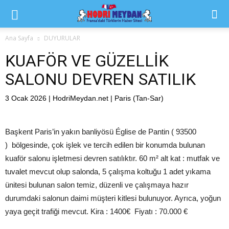
Ana Sayfa
DUYURULAR
KUAFÖR VE GÜZELLİK
SALONU DEVREN SATILIK
3 Ocak 2026 | HodriMeydan.net | Paris (Tan-Sar)
Başkent Paris’in yakın banliyösü Église de Pantin ( 93500
) bölgesinde, çok işlek ve tercih edilen bir konumda bulunan
kuaför salonu işletmesi devren satılıktır. 60 m² alt kat : mutfak ve
tuvalet mevcut olup salonda, 5 çalışma koltuğu 1 adet yıkama
ünitesi bulunan salon temiz, düzenli ve çalışmaya hazır
durumdaki salonun daimi müşteri kitlesi bulunuyor. Ayrıca, yoğun
yaya geçit trafiği mevcut. Kira : 1400€ Fiyatı : 70.000 €