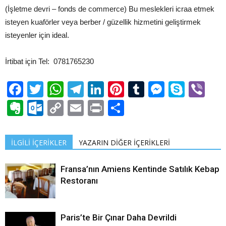
(İşletme devri – fonds de commerce) Bu meslekleri icraa etmek
isteyen kuaförler veya berber / güzellik hizmetini geliştirmek
isteyenler için ideal.
İrtibat için Tel: 0781765230
Facebook
Twitter
WhatsApp
Telegram
LinkedIn
Pinterest
Tumblr
Messen
Skyp
Vi
Evernote
Outlook.com
Copy
Email
Print
Share
Link
İLGİLİ İÇERİKLER
YAZARIN DİĞER İÇERİKLERİ
Fransa’nın Amiens Kentinde Satılık Kebap
Restoranı
Paris’te Bir Çınar Daha Devrildi