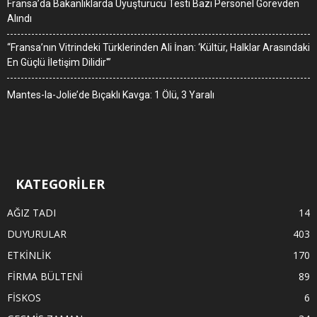
Fransa’da Bakanlıklarda Uyuşturucu Testi Bazı Personel Görevden
Alındı
“Fransa’nın Vitrindeki Türklerinden Ali İnan: ‘Kültür, Halklar Arasındaki
En Güçlü İletişim Dilidir'”
Mantes-la-Jolie’de Bıçaklı Kavga: 1 Ölü, 3 Yaralı
KATEGORİLER
AĞIZ TADI
14
DUYURULAR
403
ETKİNLİK
170
FİRMA BÜLTENİ
89
FİSKOS
6