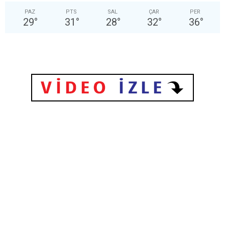
PAZ
PTS
SAL
ÇAR
PER
29
°
31
°
28
°
32
°
36
°