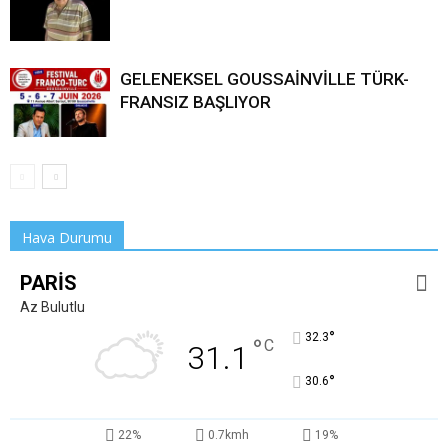
GELENEKSEL GOUSSAİNVİLLE TÜRK-
FRANSIZ BAŞLIYOR
Hava Durumu
PARIS
Az Bulutlu
°
32.3
°
C
31.1
°
30.6
22%
0.7kmh
19%