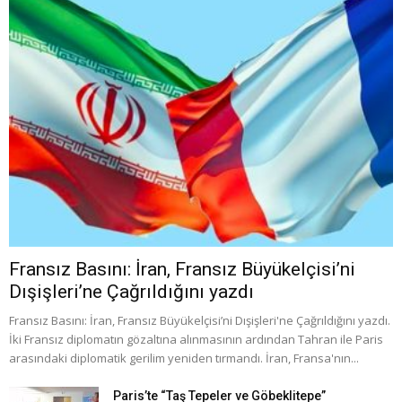
Fransız Basını: İran, Fransız Büyükelçisi’ni
Dışişleri’ne Çağrıldığını yazdı
Fransız Basını: İran, Fransız Büyükelçisi’ni Dışişleri'ne Çağrıldığını yazdı.
İki Fransız diplomatın gözaltına alınmasının ardından Tahran ile Paris
arasındaki diplomatik gerilim yeniden tırmandı. İran, Fransa'nın...
Paris’te “Taş Tepeler ve Göbeklitepe”