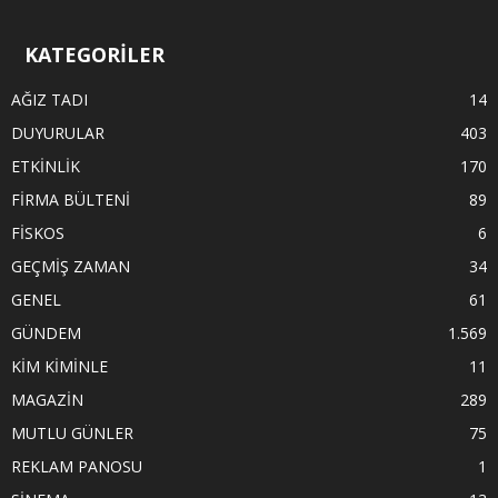
KATEGORİLER
AĞIZ TADI
14
DUYURULAR
403
ETKİNLİK
170
FİRMA BÜLTENİ
89
FİSKOS
6
GEÇMİŞ ZAMAN
34
GENEL
61
GÜNDEM
1.569
KİM KİMİNLE
11
MAGAZİN
289
MUTLU GÜNLER
75
REKLAM PANOSU
1