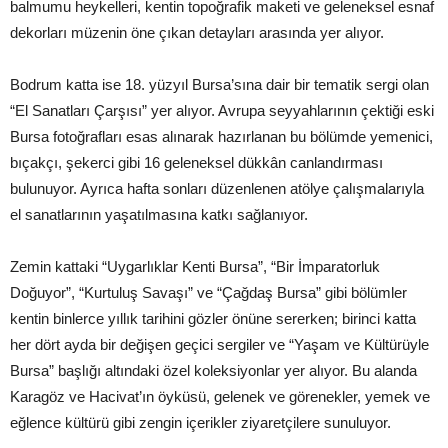
balmumu heykelleri, kentin topoğrafik maketi ve geleneksel esnaf
dekorları müzenin öne çıkan detayları arasında yer alıyor.
Bodrum katta ise 18. yüzyıl Bursa’sına dair bir tematik sergi olan
“El Sanatları Çarşısı” yer alıyor. Avrupa seyyahlarının çektiği eski
Bursa fotoğrafları esas alınarak hazırlanan bu bölümde yemenici,
bıçakçı, şekerci gibi 16 geleneksel dükkân canlandırması
bulunuyor. Ayrıca hafta sonları düzenlenen atölye çalışmalarıyla
el sanatlarının yaşatılmasına katkı sağlanıyor.
Zemin kattaki “Uygarlıklar Kenti Bursa”, “Bir İmparatorluk
Doğuyor”, “Kurtuluş Savaşı” ve “Çağdaş Bursa” gibi bölümler
kentin binlerce yıllık tarihini gözler önüne sererken; birinci katta
her dört ayda bir değişen geçici sergiler ve “Yaşam ve Kültürüyle
Bursa” başlığı altındaki özel koleksiyonlar yer alıyor. Bu alanda
Karagöz ve Hacivat’ın öyküsü, gelenek ve görenekler, yemek ve
eğlence kültürü gibi zengin içerikler ziyaretçilere sunuluyor.