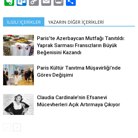
Evernote
Outlook.com
Copy
Email
Print
Share
Link
İLGİLİ İÇERİKLER
YAZARIN DİĞER İÇERİKLERİ
Paris’te Azerbaycan Mutfağı Tanıtıldı:
Yaprak Sarması Fransızların Büyük
Beğenisini Kazandı
Paris Kültür Tanıtma Müşavirliği’nde
Görev Değişimi
Claudia Cardinale’nin Efsanevi
Mücevherleri Açık Artırmaya Çıkıyor