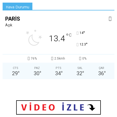
Hava Durumu
PARIS
Açık
°
14
°
C
13.4
°
12.3
76%
2.5kmh
0%
CTS
PAZ
PTS
SAL
ÇAR
29
°
30
°
34
°
32
°
36
°