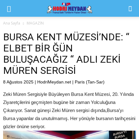
Ana Sayfa
MAGAZİN
BURSA KENT MÜZESİ’NDE: “
ELBET BİR ĞÜN
BULUŞACAĞIZ “ ADLI ZEKİ
MÜREN SERGİSİ
8 Ağustos 2025 | HodriMeydan.net | Paris (Tan-Sar)
Zeki Müren Sergisiyle Büyüleyen Bursa Kent Müzesi, 20. Yılında
Ziyaretçilerini geçmişten bugüne bir zaman Yolculuğuna
Çıkarıyor. Sanat güneşi Zeki Müren sergisi dışında,Bursa’yı
Bursa yapanlar da unutulmamış. Her yönüyle bursanın tarihçesini
gözler önüne seriyor.