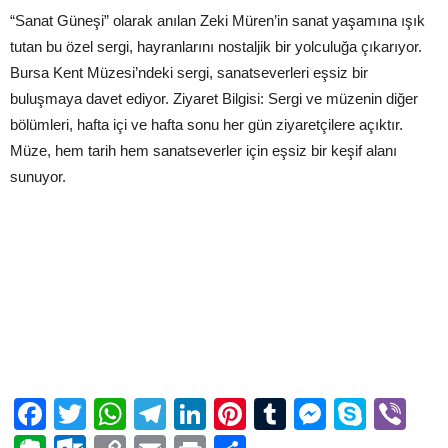
“Sanat Güneşi” olarak anılan Zeki Müren’in sanat yaşamına ışık
tutan bu özel sergi, hayranlarını nostaljik bir yolculuğa çıkarıyor.
Bursa Kent Müzesi’ndeki sergi, sanatseverleri eşsiz bir
buluşmaya davet ediyor. Ziyaret Bilgisi: Sergi ve müzenin diğer
bölümleri, hafta içi ve hafta sonu her gün ziyaretçilere açıktır.
Müze, hem tarih hem sanatseverler için eşsiz bir keşif alanı
sunuyor.
Facebook
Twitter
WhatsApp
Telegram
LinkedIn
Pinterest
Tumblr
Messen
Skyp
Vi