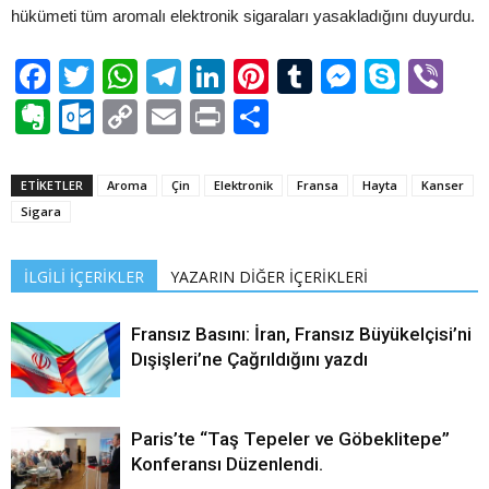
hükümeti tüm aromalı elektronik sigaraları yasakladığını duyurdu.
Facebook
Twitter
WhatsApp
Telegram
LinkedIn
Pinterest
Tumblr
Messen
Skyp
Vi
Evernote
Outlook.com
Copy
Email
Print
Share
Link
ETİKETLER
Aroma
Çin
Elektronik
Fransa
Hayta
Kanser
Sigara
İLGİLİ İÇERİKLER
YAZARIN DİĞER İÇERİKLERİ
Fransız Basını: İran, Fransız Büyükelçisi’ni
Dışişleri’ne Çağrıldığını yazdı
Paris’te “Taş Tepeler ve Göbeklitepe”
Konferansı Düzenlendi.