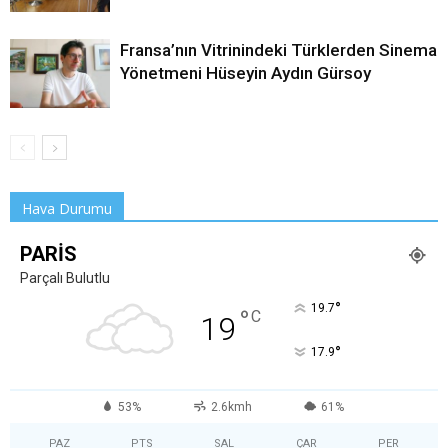
Fransa’nın Vitrinindeki Türklerden Sinema
Yönetmeni Hüseyin Aydın Gürsoy
Hava Durumu
PARIS
Parçalı Bulutlu
°
19.7
°
C
19
°
17.9
53%
2.6kmh
61%
PAZ
PTS
SAL
ÇAR
PER