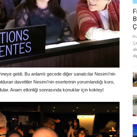
F
B
Ç
Fr
Ça
al
di
eye geldi. Bu anlamlı gecede diğer sanatcılar Nesimi’nin
olduran davetliler Nesimi’nin eserlerinin yorumlandığı koro,
ular. Anam etkinliği sonrasında konuklar için kokteyl