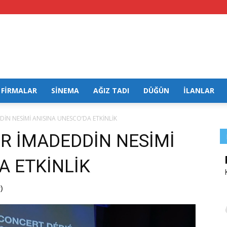
FİRMALAR
SİNEMA
AĞIZ TADI
DÜĞÜN
İLANLAR
İN NESİMİ ANISINA UNESCO’DA ETKİNLİK
R İMADEDDİN NESİMİ
A ETKİNLİK
)