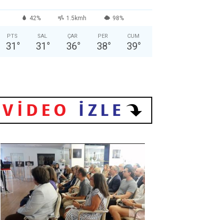
42%
1.5kmh
98%
PTS
SAL
ÇAR
PER
CUM
31
°
31
°
36
°
38
°
39
°