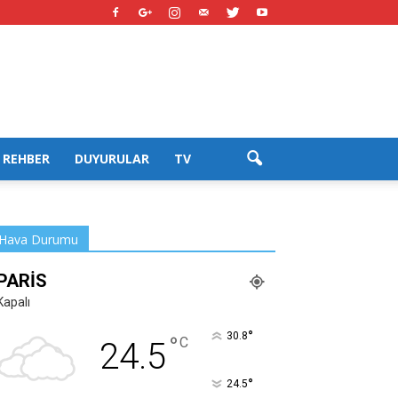
REHBER
DUYURULAR
TV
Hava Durumu
PARIS
Kapalı
°
30.8
°
C
24.5
°
24.5