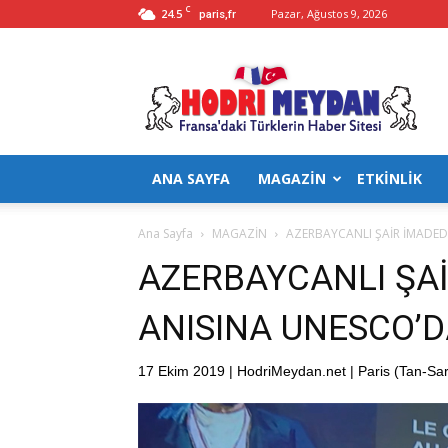
C
24.5
Pazar, Ağustos 9, 2026
paris,fr
Hodrimeydan
ANA SAYFA
MAGAZİN
ETKİNLİK
Ana Sayfa
MAGAZİN
AZERBAYCANLI ŞAİR İMADEDD
AZERBAYCANLI ŞAİ
ANISINA UNESCO’D
17 Ekim 2019 | HodriMeydan.net | Paris (Tan-Sar