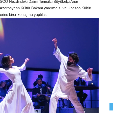
ESCO Nezdindeki Daimi Temsilci Büyükelçi Anar
e Azerbaycan Kültür Bakanı yardımcısı ve Unesco Kültür
zerine birer konuşma yaptılar.