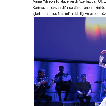
Anma Yılı etkinliği düzenlendi.Azerbaycan UN
Kerimov’un evsahipliğinde düzenlenen etkinliğ
işleri sorumlusu Nesimi’nin kişiliği ve eserleri ü