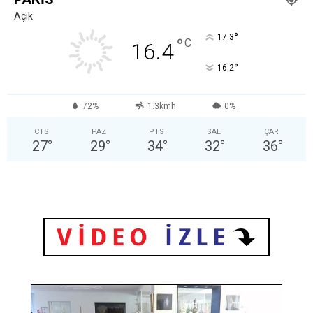
Açık
°
17.3
°
C
16.4
°
16.2
72%
1.3kmh
0%
CTS
PAZ
PTS
SAL
ÇAR
27
°
29
°
34
°
32
°
36
°