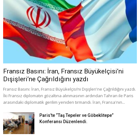
Fransız Basını: İran, Fransız Büyükelçisi’ni
Dışişleri’ne Çağrıldığını yazdı
Fransız Basını: İran, Fransız Büyükelçisi’ni Dışişleri'ne Çağrıldığını yazdı.
İki Fransız diplomatın gözaltına alınmasının ardından Tahran ile Paris
arasındaki diplomatik gerilim yeniden tırmandı. İran, Fransa'nın...
Paris’te “Taş Tepeler ve Göbeklitepe”
Konferansı Düzenlendi.