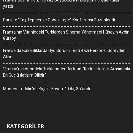
Fransız Basını: İran, Fransız Büyükelçisi’ni Dışişleri’ne Çağrıldığını
yazdı
Paris’te “Taş Tepeler ve Göbeklitepe” Konferansı Düzenlendi.
Fransa’nın Vitrinindeki Türklerden Sinema Yönetmeni Hüseyin Aydın
Gürsoy
Fransa’da Bakanlıklarda Uyuşturucu Testi Bazı Personel Görevden
Alındı
“Fransa’nın Vitrindeki Türklerinden Ali İnan: ‘Kültür, Halklar Arasındaki
En Güçlü İletişim Dilidir'”
Mantes-la-Jolie’de Bıçaklı Kavga: 1 Ölü, 3 Yaralı
KATEGORİLER