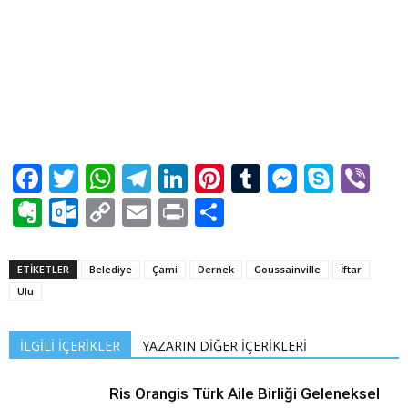
Facebook
Twitter
WhatsApp
Telegram
LinkedIn
Pinterest
Tumblr
Messen
Skyp
Vi
Evernote
Outlook.com
Copy
Email
Print
Share
Link
ETİKETLER
Belediye
Çami
Dernek
Goussainville
İftar
Ulu
İLGİLİ İÇERİKLER
YAZARIN DİĞER İÇERİKLERİ
Ris Orangis Türk Aile Birliği Geleneksel