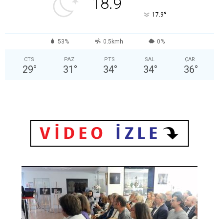
18.9
°
17.9
53%
0.5kmh
0%
CTS
PAZ
PTS
SAL
ÇAR
29
°
31
°
34
°
34
°
36
°