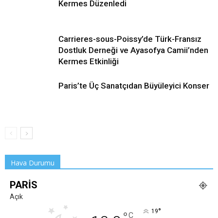
Kermes Düzenledi
Carrieres-sous-Poissy’de Türk-Fransız
Dostluk Derneği ve Ayasofya Camii’nden
Kermes Etkinliği
Paris’te Üç Sanatçıdan Büyüleyici Konser
Hava Durumu
PARIS
Açık
°
19
°
C