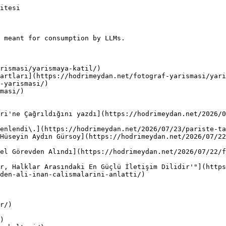
itesi

 meant for consumption by LLMs.

rismasi/yarismaya-katil/)

artları](https://hodrimeydan.net/fotograf-yarismasi/yari
-yarismasi/)

masi/)

ri'ne Çağrıldığını yazdı](https://hodrimeydan.net/2026/0
enlendi\.](https://hodrimeydan.net/2026/07/23/pariste-ta
Hüseyin Aydın Gürsoy](https://hodrimeydan.net/2026/07/2
el Görevden Alındı](https://hodrimeydan.net/2026/07/22/f
r, Halklar Arasındaki En Güçlü İletişim Dilidir'"](https
den-ali-inan-calismalarini-anlatti/)

r/)

)
