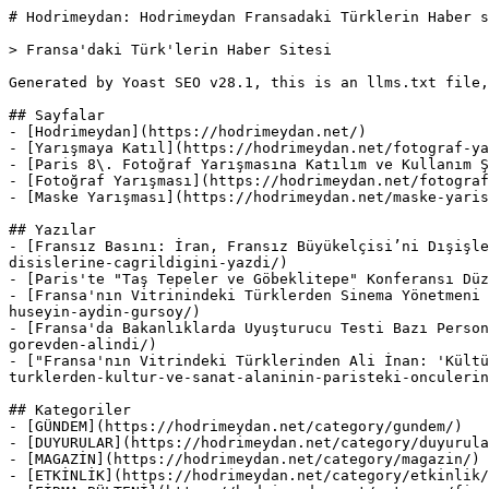
# Hodrimeydan: Hodrimeydan Fransadaki Türklerin Haber s
> Fransa'daki Türk'lerin Haber Sitesi

Generated by Yoast SEO v28.1, this is an llms.txt file,
## Sayfalar

- [Hodrimeydan](https://hodrimeydan.net/)

- [Yarışmaya Katıl](https://hodrimeydan.net/fotograf-ya
- [Paris 8\. Fotoğraf Yarışmasına Katılım ve Kullanım Ş
- [Fotoğraf Yarışması](https://hodrimeydan.net/fotograf
- [Maske Yarışması](https://hodrimeydan.net/maske-yaris
## Yazılar

- [Fransız Basını: İran, Fransız Büyükelçisi’ni Dışişle
disislerine-cagrildigini-yazdi/)

- [Paris'te "Taş Tepeler ve Göbeklitepe" Konferansı Düz
- [Fransa'nın Vitrinindeki Türklerden Sinema Yönetmeni 
huseyin-aydin-gursoy/)

- [Fransa'da Bakanlıklarda Uyuşturucu Testi Bazı Person
gorevden-alindi/)

- ["Fransa'nın Vitrindeki Türklerinden Ali İnan: 'Kültü
turklerden-kultur-ve-sanat-alaninin-paristeki-onculerin
## Kategoriler

- [GÜNDEM](https://hodrimeydan.net/category/gundem/)

- [DUYURULAR](https://hodrimeydan.net/category/duyurula
- [MAGAZİN](https://hodrimeydan.net/category/magazin/)

- [ETKİNLİK](https://hodrimeydan.net/category/etkinlik/