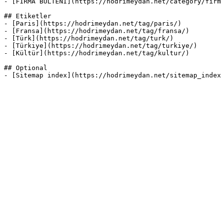
- [FİRMA BÜLTENİ](https://hodrimeydan.net/category/firm
## Etiketler

- [Paris](https://hodrimeydan.net/tag/paris/)

- [Fransa](https://hodrimeydan.net/tag/fransa/)

- [Türk](https://hodrimeydan.net/tag/turk/)

- [Türkiye](https://hodrimeydan.net/tag/turkiye/)

- [Kültür](https://hodrimeydan.net/tag/kultur/)

## Optional
