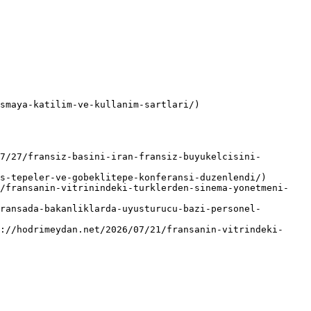
smaya-katilim-ve-kullanim-sartlari/)

7/27/fransiz-basini-iran-fransiz-buyukelcisini-
s-tepeler-ve-gobeklitepe-konferansi-duzenlendi/)

2/fransanin-vitrinindeki-turklerden-sinema-yonetmeni-
ransada-bakanliklarda-uyusturucu-bazi-personel-
://hodrimeydan.net/2026/07/21/fransanin-vitrindeki-