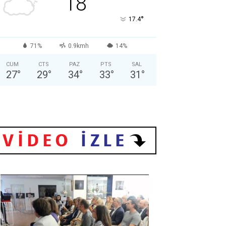
18
°
17.4
71%
0.9kmh
14%
CUM
CTS
PAZ
PTS
SAL
27
°
29
°
34
°
33
°
31
°