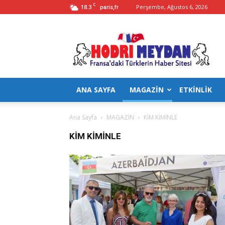
C
18.3
Perşembe, Ağustos 6, 2026
paris,fr
Hodrimeydan
ANA SAYFA
MAGAZİN
ETKİNLİK
Ana Sayfa
MAGAZİN
KİM KİMİNLE
KİM KİMİNLE