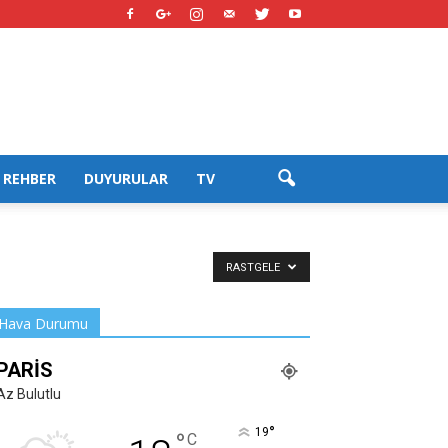
REHBER
DUYURULAR
TV
RASTGELE
Hava Durumu
PARIS
Az Bulutlu
°
19
°
C