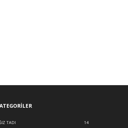
ATEGORİLER
ĞIZ TADI
14