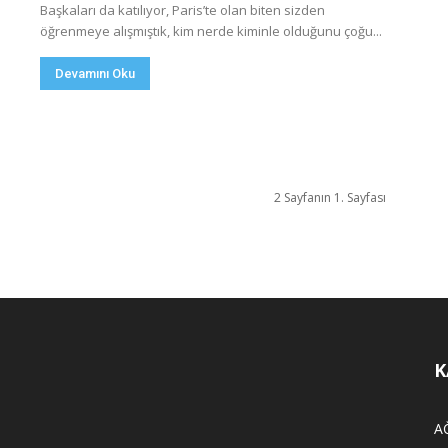
Başkaları da katılıyor, Paris’te olan biten sizden
öğrenmeye alışmıştık, kim nerde kiminle olduğunu çoğu...
Devamını Oku
2 Sayfanın 1. Sayfası
K
A