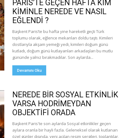
PARİS’TE GEÇEN HAFTA KİM
KİMİNLE NEREDE VE NASIL
EĞLENDİ ?
Başkent Paris’te bu hafta yine hareketli geçti Türk
toplumu olarak, eğlence mekanları doldu taştı. Kimileri
dostlarıyla akşam yemeği yedi, kimileri doğum günü
kutladı, doğum günü kutlayanları arkadaşları bu mutlu
gününde yalnız bırakmadılar. Son aylarda...
Devamını Oku
NEREDE BİR SOSYAL ETKİNLİK
VARSA HODRİMEYDAN
OBJEKTİFİ ORADA
Başkent Paris'te son aylarda Sosyal etkinlikler geçen
aylara oranla bir hayli fazla. Geleneksel olarak kutlanan
özel günler dışında, yeni açılan resim sergileri, toplantılar,