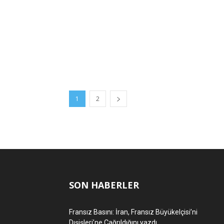
1
2
SON HABERLER
Fransız Basını: İran, Fransız Büyükelçisi’ni
Dışişleri’ne Çağrıldığını yazdı