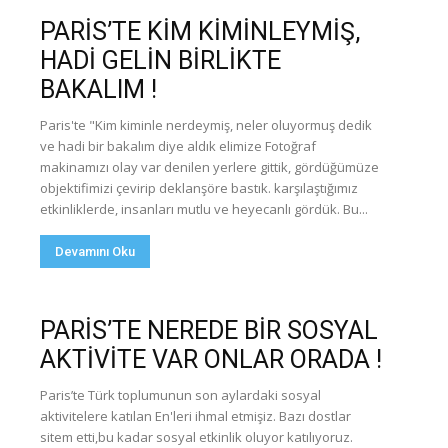
PARİS’TE KİM KİMİNLEYMİŞ,
HADİ GELİN BİRLİKTE
BAKALIM !
Paris'te "Kim kiminle nerdeymiş, neler oluyormuş dedik
ve hadi bir bakalım diye aldık elimize Fotoğraf
makinamızı olay var denilen yerlere gittik, gördüğümüze
objektifimizi çevirip deklanşöre bastık. karşılaştığımız
etkinliklerde, insanları mutlu ve heyecanlı gördük. Bu...
Devamını Oku
PARİS’TE NEREDE BİR SOSYAL
AKTİVİTE VAR ONLAR ORADA !
Paris’te Türk toplumunun son aylardaki sosyal
aktivitelere katılan En'leri ihmal etmişiz. Bazı dostlar
sitem etti,bu kadar sosyal etkinlik oluyor katılıyoruz.