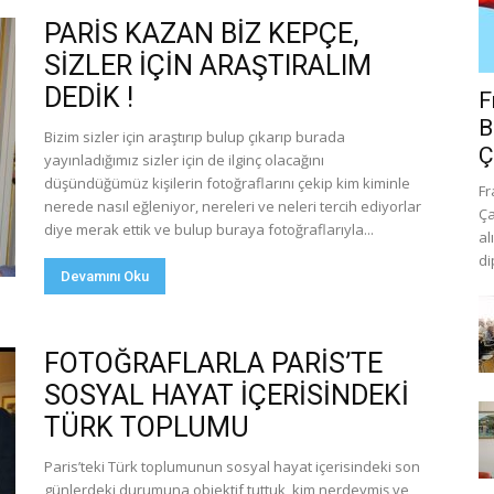
PARİS KAZAN BİZ KEPÇE,
SİZLER İÇİN ARAŞTIRALIM
DEDİK !
F
B
Bizim sizler için araştırıp bulup çıkarıp burada
Ç
yayınladığımız sizler için de ilginç olacağını
düşündüğümüz kişilerin fotoğraflarını çekip kim kiminle
Fr
nerede nasıl eğleniyor, nereleri ve neleri tercih ediyorlar
Ça
diye merak ettik ve bulup buraya fotoğraflarıyla...
al
di
Devamını Oku
FOTOĞRAFLARLA PARİS’TE
SOSYAL HAYAT İÇERİSİNDEKİ
TÜRK TOPLUMU
Paris’teki Türk toplumunun sosyal hayat içerisindeki son
günlerdeki durumuna objektif tuttuk, kim nerdeymiş ve