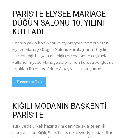
PARİS’TE ELYSEE MARİAGE
DÜĞÜN SALONU 10. YILINI
KUTLADI
Paris’in yakın banliyösü Mitry Mory'de hizmet veren
Elysee Mariage Düğün Salonu kuruluşunun 10. yılını
düzenlediği bir gala etkinliği çercevesinde coşkuyla
kutlandı. Elysee Mariage salonu'nun kurucu ve işletme
ortakları Bülent ve Erkan Albayrak, kuruluşunun...
Devamını Oku
KIĞILI MODANIN BAŞKENTİ
PARİS’TE
Türkiye’de Erkek hazır giyim denince akla gelen ilk
markalardan Kığılı, Paris’in gözde alışveriş noktası 8’nci