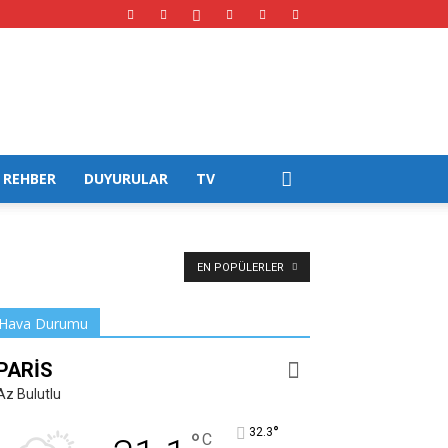
REHBER
DUYURULAR
TV
EN POPÜLERLER
Hava Durumu
PARIS
Az Bulutlu
°
32.3
°
C