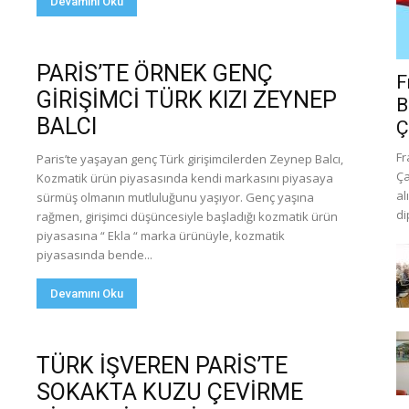
Devamını Oku
PARİS’TE ÖRNEK GENÇ
F
GİRİŞİMCİ TÜRK KIZI ZEYNEP
B
BALCI
Ç
Fr
Paris’te yaşayan genç Türk girişimcilerden Zeynep Balcı,
Ça
Kozmatik ürün piyasasında kendi markasını piyasaya
al
sürmüş olmanın mutluluğunu yaşıyor. Genç yaşına
di
rağmen, girişimci düşüncesiyle başladığı kozmatik ürün
piyasasına “ Ekla “ marka ürünüyle, kozmatik
piyasasında bende...
Devamını Oku
TÜRK İŞVEREN PARİS’TE
SOKAKTA KUZU ÇEVİRME