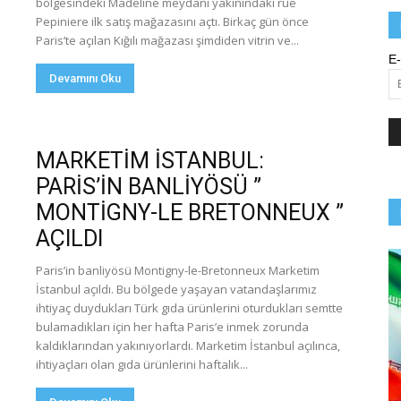
bölgesindeki Madeline meydanı yakınındaki rue
Pepiniere ilk satış mağazasını açtı. Birkaç gün önce
Paris’te açılan Kığılı mağazası şimdiden vitrin ve...
E-
Devamını Oku
MARKETİM İSTANBUL:
PARİS’İN BANLİYÖSÜ ”
MONTİGNY-LE BRETONNEUX ”
AÇILDI
Paris’in banliyösü Montigny-le-Bretonneux Marketim
İstanbul açıldı. Bu bölgede yaşayan vatandaşlarımız
ihtiyaç duydukları Türk gıda ürünlerini oturdukları semtte
bulamadıkları için her hafta Paris’e inmek zorunda
kaldıklarından yakınıyorlardı. Marketim İstanbul açılınca,
ihtiyaçları olan gıda ürünlerini haftalık...