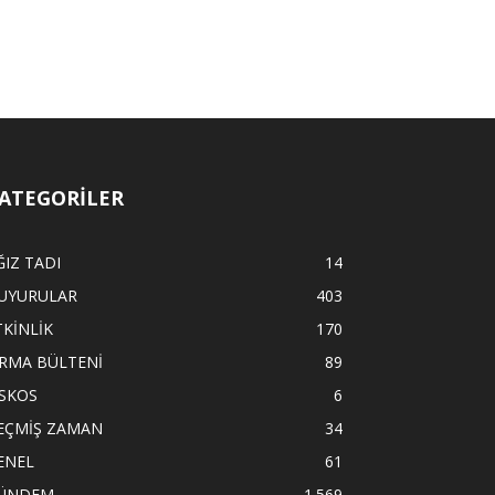
ATEGORİLER
ĞIZ TADI
14
UYURULAR
403
TKİNLİK
170
İRMA BÜLTENİ
89
İSKOS
6
EÇMİŞ ZAMAN
34
ENEL
61
ÜNDEM
1.569