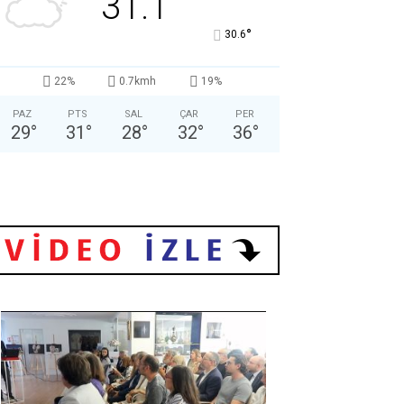
31.1
°
30.6
22%
0.7kmh
19%
PAZ
PTS
SAL
ÇAR
PER
29
°
31
°
28
°
32
°
36
°