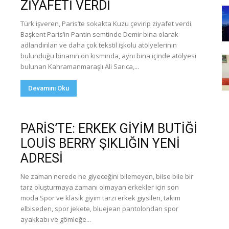
ZİYAFETİ VERDİ
Türk işveren, Paris’te sokakta Kuzu çevirip ziyafet verdi.
Başkent Paris’in Pantin semtinde Demir bina olarak
adlandırılan ve daha çok tekstil işkolu atölyelerinin
bulunduğu binanın ön kısmında, aynı bina içinde atölyesi
bulunan Kahramanmaraşlı Ali Sarıca,...
Devamını Oku
PARİS’TE: ERKEK GİYİM BUTİĞİ
LOUİS BERRY ŞIKLIĞIN YENİ
ADRESİ
Ne zaman nerede ne giyeceğini bilemeyen, bilse bile bir
tarz oluşturmaya zamanı olmayan erkekler için son
moda Spor ve klasik giyim tarzı erkek giysileri, takım
elbiseden, spor jekete, bluejean pantolondan spor
ayakkabı ve gömleğe...