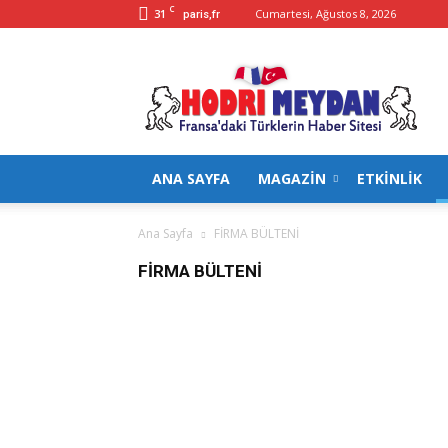
C
31
Cumartesi, Ağustos 8, 2026
paris,fr
Hodrimeydan
ANA SAYFA
MAGAZİN
ETKİNLİK
Ana Sayfa
FİRMA BÜLTENİ
FİRMA BÜLTENİ